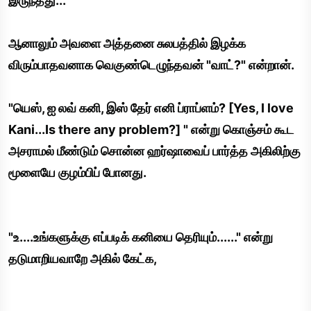
இருந்தது...
ஆனாலும் அவளை அத்தனை சுலபத்தில் இழக்க
விரும்பாதவனாக வெகுண்டெழுந்தவன் "வாட்?" என்றான்.
"யெஸ், ஐ லவ் கனி, இஸ் தேர் எனி ப்ராப்ளம்? [Yes, I love
Kani...Is there any problem?] " என்று கொஞ்சம் கூட
அசராமல் மீண்டும் சொன்ன ஹர்ஷாவைப் பார்த்த அகிலிற்கு
மூளையே குழம்பிப் போனது.
"உ....உங்களுக்கு எப்படிக் கனியை தெரியும்......" என்று
தடுமாறியவாறே அகில் கேட்க,