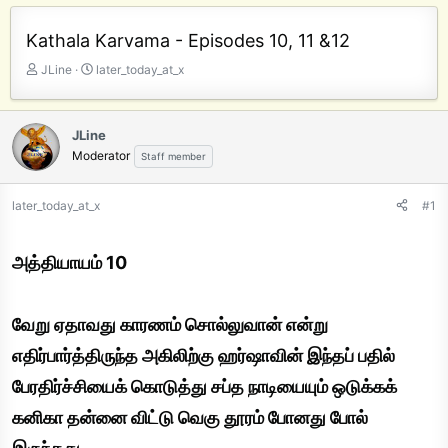
Kathala Karvama - Episodes 10, 11 &12
T
S
JLine
later_today_at_x
h
t
r
a
e
r
JLine
a
t
Moderator
Staff member
d
d
s
a
t
t
later_today_at_x
#1
a
e
r
t
அத்தியாயம் 10
e
r
வேறு ஏதாவது காரணம் சொல்லுவான் என்று
எதிர்பார்த்திருந்த அகிலிற்கு ஹர்ஷாவின் இந்தப் பதில்
பேரதிர்ச்சியைக் கொடுத்து சப்த நாடியையும் ஒடுக்கக்
கனிகா தன்னை விட்டு வெகு தூரம் போனது போல்