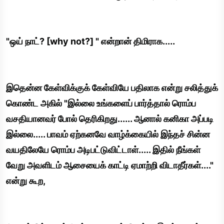
"ஒய் நாட்? [why not?] " என்றான் திமிராக.....
இதென்ன கேள்விக்குக் கேள்வியே பதிலாக என்று சலித்துக்
கொண்ட அகில் "இல்லை உங்களைப் பார்த்தால் ரொம்ப
வசதியானவர் போல் தெரிகிறது...... ஆனால் கனிகா அப்படி
இல்லை..... பாவம் ஏற்கனவே வாழ்க்கையில் இந்தச் சின்ன
வயதிலேயே ரொம்ப அடிபட்டுவிட்டாள்..... இதில் நீங்கள்
வேறு அவளிடம் ஆசையைக் காட்டி ஏமாற்றி விடாதீர்கள்...."
என்று கூற,