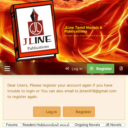
JLine Tamil Novels &
Publications
Discuss, share, or participate in our writing world!
Log in
Register
Dear Users, Please register your account again if you have
trouble to login or You can also email to jbtamil18@gmail.com
to register again.
Log in
Register
Forums
Readers Hub/வாசகர்கள் மையம்
Ongoing Novels
JB Novels
க