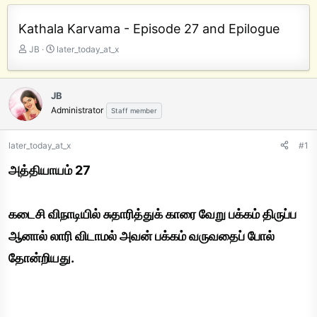
Kathala Karvama - Episode 27 and Epilogue
T
S
JB
later_today_at_x
h
t
r
a
e
r
JB
a
t
Administrator
Staff member
d
d
s
a
t
t
later_today_at_x
#1
a
e
அத்தியாயம் 27
r
t
e
r
கடைசி விநாடியில் சுதாரித்துக் காரை வேறு பக்கம் திருப்ப
ஆனால் லாரி விடாமல் அவன் பக்கம் வருவதைப் போல்
தோன்றியது.