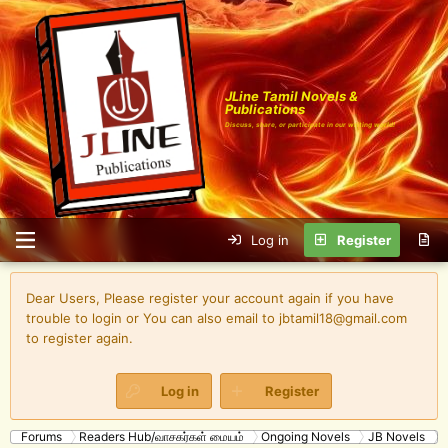
JLine Tamil Novels &
Publications
Discuss, share, or participate in our writing world!
Log in
Register
Dear Users, Please register your account again if you have
trouble to login or You can also email to jbtamil18@gmail.com
to register again.
Log in
Register
Forums
Readers Hub/வாசகர்கள் மையம்
Ongoing Novels
JB Novels
க